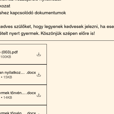
tkozat
éshez kapcsolódó dokumentumok
a kedves szülőket, hogy legyenek kedvesek jelezni, ha e
ételt nyert gyermek. Köszönjük szépen előre is!
p (003)
.pdf
 100KB
tan nyilatkozat 2026-2027
.docx
 • 15KB
ermek törvényes képviseletéről 1szülős felügyeletnél
.docx
 • 14KB
ermek törvényes képviseletéről közös felügyeletnél
.docx