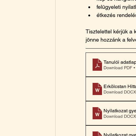
felügyeleti nyila
étkezés rendel
Tisztelettel kérjük 
jönne hozzánk a felv
Tanulói adatla
Download PDF •
Erkölcstan Hit
Download DOCX
Nyilatkozat gy
Download DOCX
Nyilatkozat gy