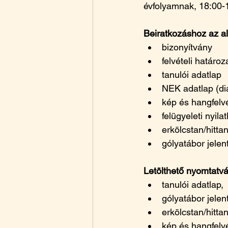
évfolyamnak, 18:00-1
Beiratkozáshoz az a
bizonyítvány
felvételi határoz
tanulói adatlap
NEK adatlap (di
kép és hangfelvé
felügyeleti nyila
erkölcstan/hitta
gólyatábor jelen
Letölthető nyomtatv
tanulói adatlap,
gólyatábor jelen
erkölcstan/hittan
kép és hangfelvé