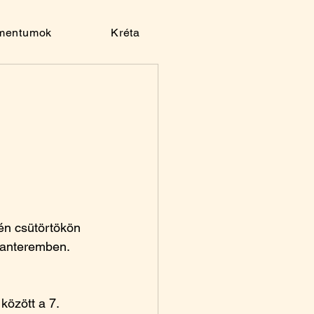
mentumok
Kréta
én csütörtökön 
 tanteremben. 
között a 7. 