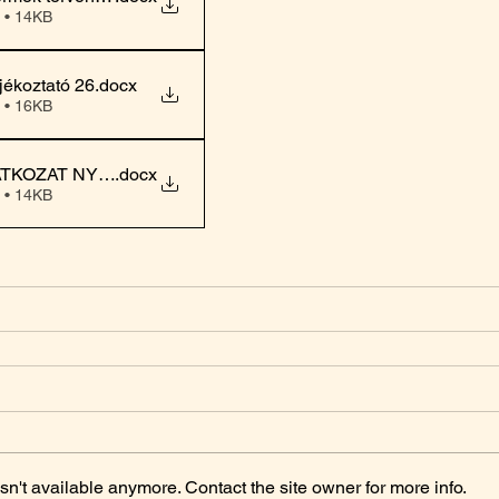
 • 14KB
jékoztató 26
.docx
 • 16KB
ATKOZAT NYÁRI TÁBOR 2026
.docx
 • 14KB
n't available anymore. Contact the site owner for more info.