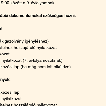
9:00 között a 9. évfolyamnak.
lábbi dokumentumokat szükséges hozni:
at
ákigazolvány igényléshez)
telhez hozzájáruló nyilatkozat
tkozat
n nyilatkozat (7. évfolyamosoknak)
tkezési lap (ha még nem lett elküldve)
ányok:
tkezési lap
 nyilatkozat
telhez hozzájáruló nyilatkozat