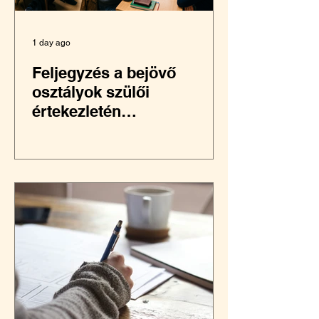
1 day ago
Feljegyzés a bejövő
osztályok szülői
értekezletén
elhangzottakról