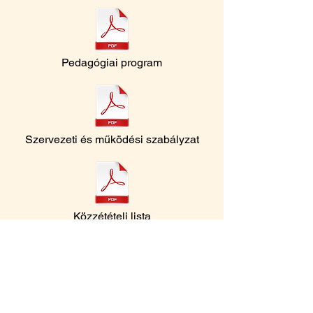
Pedagógiai program
Szervezeti és működési szabályzat
Közzétételi lista
Fenntartó
Dél-Budai Tankerületi Központ
Cím: 1116 Budapest, Fehérvári út 126-
128.
Email:
delbuda@kk.gov.hu